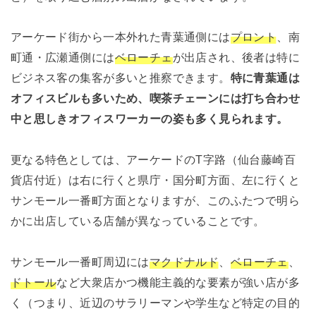
アーケード街から一本外れた青葉通側には
プロント
、南
町通・広瀬通側には
ベローチェ
が出店され、後者は特に
ビジネス客の集客が多いと推察できます。
特に青葉通は
オフィスビルも多いため、喫茶チェーンには打ち合わせ
中と思しきオフィスワーカーの姿も多く見られます。
更なる特色としては、アーケードのT字路（仙台藤崎百
貨店付近）は右に行くと県庁・国分町方面、左に行くと
サンモール一番町方面となりますが、このふたつで明ら
かに出店している店舗が異なっていることです。
サンモール一番町周辺には
マクドナルド
、
ベローチェ
、
ドトール
など大衆店かつ機能主義的な要素が強い店が多
く（つまり、近辺のサラリーマンや学生など特定の目的