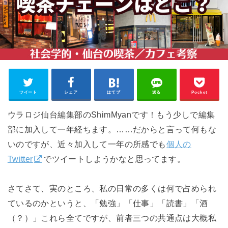
ツイート
シェア
はてブ
送る
Pocket
ウラロジ仙台編集部のShimMyanです！もう少しで編集
部に加入して一年経ちます。……だからと言って何もな
いのですが、近々加入して一年の所感でも
個人の
Twitter
でツイートしようかなと思ってます。
さてさて、実のところ、私の日常の多くは何で占められ
ているのかというと、「勉強」「仕事」「読書」「酒
（？）」これら全てですが、前者三つの共通点は大概私