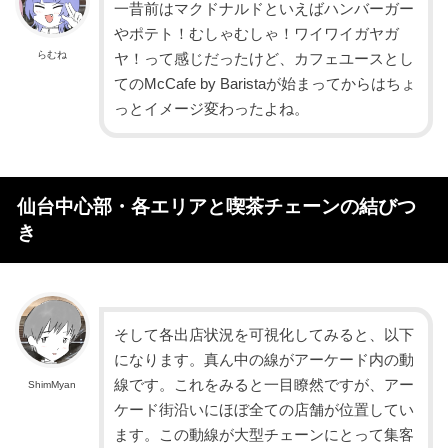
一昔前はマクドナルドといえばハンバーガー
やポテト！むしゃむしゃ！ワイワイガヤガ
らむね
ヤ！って感じだったけど、カフェユースとし
てのMcCafe by Baristaが始まってからはちょ
っとイメージ変わったよね。
仙台中心部・各エリアと喫茶チェーンの結びつ
き
そして各出店状況を可視化してみると、以下
になります。真ん中の線がアーケード内の動
線です。これをみると一目瞭然ですが、アー
ShimMyan
ケード街沿いにほぼ全ての店舗が位置してい
ます。この動線が大型チェーンにとって集客