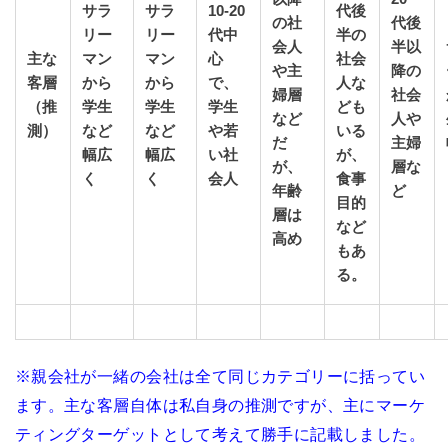
サラ
サラ
10-20
代後
の社
代後
リー
リー
代中
半の
会人
半以
主な
マン
マン
心
社会
や主
降の
客層
から
から
で、
人な
婦層
社会
（推
学生
学生
学生
ども
など
人や
測）
など
など
や若
いる
だ
主婦
幅広
幅広
い社
が、
が、
層な
く
く
会人
食事
年齢
ど
目的
層は
など
高め
もあ
る。
※親会社が一緒の会社は全て同じカテゴリーに括ってい
ます。主な客層自体は私自身の推測ですが、主にマーケ
ティングターゲットとして考えて勝手に記載しました。