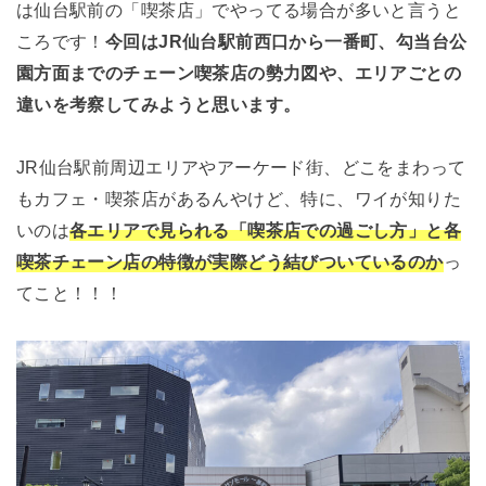
は仙台駅前の「喫茶店」でやってる場合が多いと言うと
ころです！
今回はJR仙台駅前西口から一番町、勾当台公
園方面までのチェーン喫茶店の勢力図や、エリアごとの
違いを考察してみようと思います。
JR仙台駅前周辺エリアやアーケード街、どこをまわって
もカフェ・喫茶店があるんやけど、特に、ワイが知りた
いのは
各エリアで見られる「喫茶店での過ごし方」
と各
喫茶チェーン店の特徴が実際どう結びついているのか
っ
てこと！！！