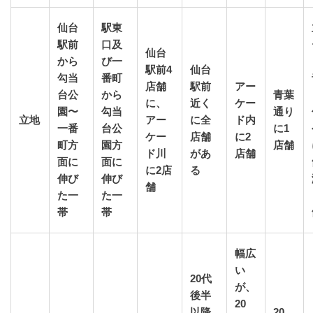
仙台
駅東
駅前
口及
仙台
から
び一
駅前4
仙台
勾当
番町
店舗
駅前
アー
台公
から
青葉
に、
近く
ケー
園〜
勾当
通り
立地
アー
に全
ド内
一番
台公
に1
ケー
店舗
に2
町方
園方
店舗
ド川
があ
店舗
面に
面に
に2店
る
伸び
伸び
舗
た一
た一
帯
帯
幅広
い
20代
が、
後半
20
以降
20