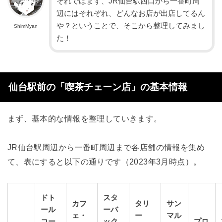
それではまず、JR仙台駅西口から一番町周
辺にはそれぞれ、どんなお店が出店してるん
や？ということで、そこから整理してみまし
ShimMyan
た！
仙台駅前の「喫茶チェーン店」の基本情報
まず、基本的な情報を整理していきます。
JR仙台駅周辺から一番町周辺まで各店舗の情報を集め
て、表にすると以下の通りです（2023年3月時点）。
ドト
スタ
カフ
タリ
サン
ール
ーバ
ェ・
ー
マル
コー
ック
プロ