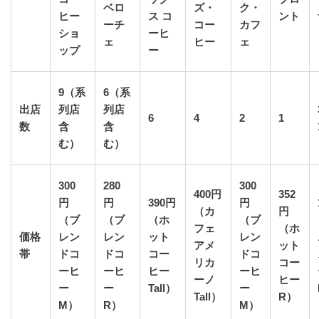
ベロ
ズ・
ク・
ヒー
ス コ
ント
ーチ
コー
カフ
ショ
ーヒ
ェ
ヒー
ェ
ップ
ー
9（系
6（系
出店
列店
列店
6
4
2
1
数
含
含
む）
む）
300
280
300
400円
352
円
円
390円
円
（カ
円
（ブ
（ブ
（ホ
（ブ
フェ
（ホ
価格
レン
レン
ット
レン
アメ
ット
帯
ドコ
ドコ
コー
ドコ
リカ
コー
ーヒ
ーヒ
ヒー
ーヒ
ーノ
ヒー
ー
ー
Tall）
ー
Tall）
R）
M）
R）
M）