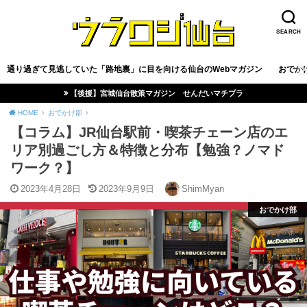
SEARCH
通り過ぎて見逃していた「路地裏」に目を向ける仙台のWebマガジン
おでか
【後援】宮城仙台散策マガジン せんだいマチプラ
HOME
おでかけ部
【コラム】JR仙台駅前・喫茶チェーン店のエ
リア別過ごし方＆特徴と分布【勉強？ノマド
ワーク？】
2023年4月28日
2023年9月9日
ShimMyan
おでかけ部