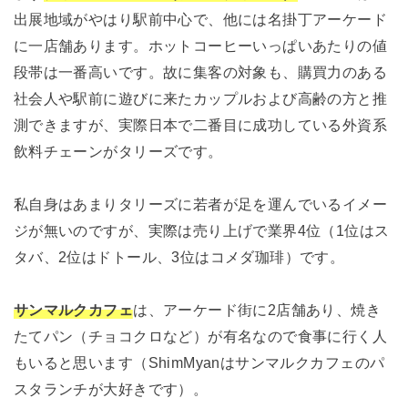
出展地域がやはり駅前中心で、他には
名掛丁アーケード
に一店舗あります。
ホットコーヒーいっぱいあたりの値
段帯は一番高いです。故に集客の対象も、購買力のある
社会人や駅前に遊びに来たカップルおよび高齢の方と推
測できますが、実際日本で二番目に成功している外資系
飲料チェーンがタリーズです。
私自身はあまりタリーズに若者が足を運んでいるイメー
ジが無いのですが、実際は売り上げで業界4位（1位はス
タバ、2位はドトール、3位はコメダ珈琲）です。
サンマルクカフェ
は、アーケード街に2店舗あり、焼き
たてパン（チョコクロなど）が有名なので食事に行く人
もいると思います（ShimMyanはサンマルクカフェのパ
スタランチが大好きです）。