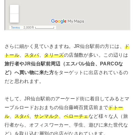
さらに細かく見ていきますね。
JR仙台駅前の方には、
ド
トール
、
スタバ
、
タリーズ
の店舗数が多い
。この辺りは
旅行者やJR仙台駅前周辺（エスパル仙台、PARCOな
ど）へ買い物に来た方
をターゲットに出店されているの
だと思われます。
そして、JR仙台駅前のアーケード街に着目してみるとマ
ーブルロードおおまちの仙台藤崎百貨店前まで
ドトー
ル
、
スタバ
、
サンマルク
、
ベローチェ
など様々な人（旅
行者から、オフィスワーカー、学生、遊びに来た世代な
ど）を取り込む層別の出店がなされています。